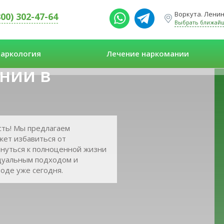
Воркута. Ленина
800) 302-47-64
Выбрать ближай
аркология
Лечение наркомании
нии в
сть! Мы предлагаем
жет избавиться от
рнуться к полноценной жизни
идуальным подходом и
боде уже сегодня.