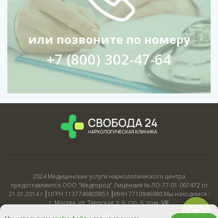
или позвоните по номеру
+7 (800) 302-47-64
2024 Медицинские услуги наркологического центра
предоставляются ООО "Медгород" Лицензия № ЛО-77-01-007472 от
21.01.2014 г.┃ОГРН 1137746803853 ┃ИНН 7710946980 Мы находимся :
г. Москва, ул. Тверская д. 6, стр. 6, пом. Ⅷ